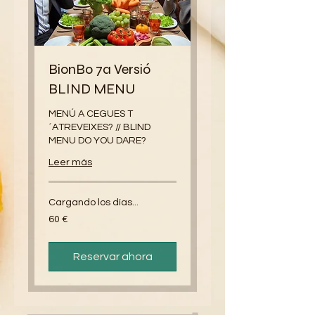
BionBo 7a Versió
BLIND MENU
MENÚ A CEGUES T
´ATREVEIXES? // BLIND
MENU DO YOU DARE?
Leer más
Cargando los días...
60
60 €
euros
Reservar ahora