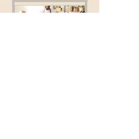
BionBo Taller
" Daría todo lo que sé por la mitad 
de lo que ignoro"

Reserva ahora
Consulta nuestro calendario de 
talleres y formaciones y expande 
tu conociemiento hasta el infinito y 
más allá..!