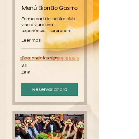
Menú BionBo Gastro
Forma part del nostre club i
vine a viure una
experiència... sorprenent!
Leer más
CONSULTA AQUÍ LOS DIFERENTES MENÚS
Cargando los días...
3 h
45
45 €
euros
Reservar ahora