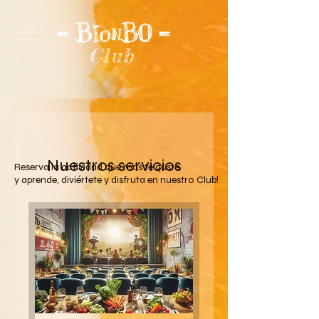
Club
Nuestros servicios
Reserva la actividad que más te guste
y aprende, diviértete y disfruta en nuestro Club!